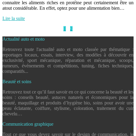
connaitre les aliments riches en protéine peut certainement être un
atout considérable. En effet, optez pour une alimentation bien…
Lire la suite
1
2
Actualité auto et moto
Retrouvez toute l'actualité auto et moto classée par thématique :
reportages locaux, essais, interview, des modèles à découvrir en
exclusivité, sport mécanique, réparation et mécanique, scoops,
rumeurs, événements et compétitions, tuning, fiches techniques,
comparatifs...
Beauté et soins
Retrouvez tout ce qu’il faut savoir en ce qui concerne la beauté et les
soins : conseils beauté, astuces naturels et économiques pour la
beauté, maquillage et produits d’hygiène bio, soins pour avoir une
peau éclatante, coiffure, stylisme, coloration, traitement du cuir
chevelu…
Communication graphique
Tout ce que vous devez savoir sur le design de communication, le