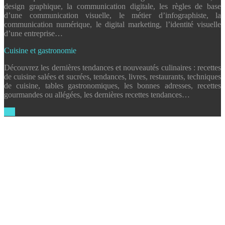
design graphique, la communication digitale, les règles de base
d’une communication visuelle, le métier d’infographiste, la
communication numérique, le digital marketing, l’identité visuelle
d’une entreprise…
Cuisine et gastronomie
Découvrez les dernières tendances et nouveautés culinaires : recettes
de cuisine salées et sucrées, tendances, livres, restaurants, techniques
de cuisine, tables gastronomiques, les bonnes adresses, recettes
gourmandes ou allégées, les dernières recettes tendances…