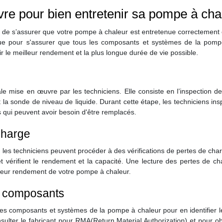
vre pour bien entretenir sa pompe à cha
n de s’assurer que votre pompe à chaleur est entretenue correctement 
fique pour s'assurer que tous les composants et systèmes de la pomp
tir le meilleur rendement et la plus longue durée de vie possible.
iale mise en œuvre par les techniciens. Elle consiste en l’inspection d
 la sonde de niveau de liquide. Durant cette étape, les techniciens insp
 qui peuvent avoir besoin d'être remplacés.
charge
s, les techniciens peuvent procéder à des vérifications de pertes de cha
 et vérifient le rendement et la capacité. Une lecture des pertes de ch
illeur rendement de votre pompe à chaleur.
es composants
 les composants et systèmes de la pompe à chaleur pour en identifier l
sulter le fabricant pour RMA(Return Material Authorization) et pour o