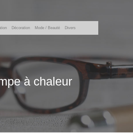
tion
Décoration
Mode / Beauté
Divers
ompe à chaleur