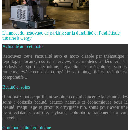
L’impact du nettoyage de parking sur la durabilité et l’esthétique
urbaine à Cergy
Actualité auto et moto
Retrouvez toute l'actualité auto et moto classée par thématique :
reportages locaux, essais, interview, des modèles à découvrir en
exclusivité, sport mécanique, réparation et mécanique, scoops,
rumeurs, événements et compétitions, tuning, fiches techniques,
comparatifs...
Beauté et soins
Retrouvez tout ce qu’il faut savoir en ce qui concerne la beauté et les
soins : conseils beauté, astuces naturels et économiques pour la
beauté, maquillage et produits d’hygiène bio, soins pour avoir une
peau éclatante, coiffure, stylisme, coloration, traitement du cuir
chevelu…
Communication graphique