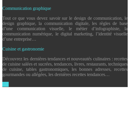
Communication graphique
Tout ce que vous devez savoir sur le design de communication, le
design graphique, la communication digitale, les règles de base
d’une communication visuelle, le métier d’infographiste, la
communication numérique, le digital marketing, l’identité visuelle
d’une entreprise…
Cuisine et gastronomie
Découvrez les dernières tendances et nouveautés culinaires : recettes
de cuisine salées et sucrées, tendances, livres, restaurants, techniques
de cuisine, tables gastronomiques, les bonnes adresses, recettes
gourmandes ou allégées, les dernières recettes tendances…