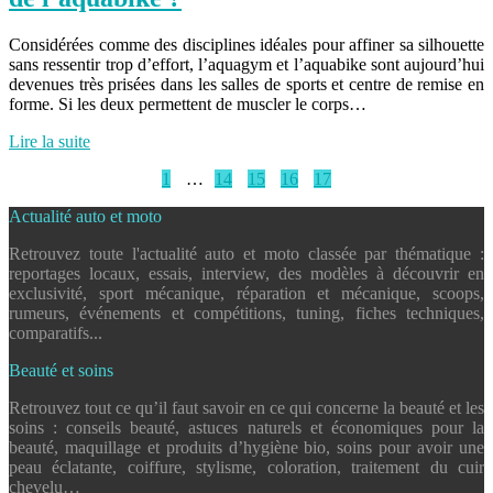
Considérées comme des disciplines idéales pour affiner sa silhouette
sans ressentir trop d’effort, l’aquagym et l’aquabike sont aujourd’hui
devenues très prisées dans les salles de sports et centre de remise en
forme. Si les deux permettent de muscler le corps…
Lire la suite
1
…
14
15
16
17
Actualité auto et moto
Retrouvez toute l'actualité auto et moto classée par thématique :
reportages locaux, essais, interview, des modèles à découvrir en
exclusivité, sport mécanique, réparation et mécanique, scoops,
rumeurs, événements et compétitions, tuning, fiches techniques,
comparatifs...
Beauté et soins
Retrouvez tout ce qu’il faut savoir en ce qui concerne la beauté et les
soins : conseils beauté, astuces naturels et économiques pour la
beauté, maquillage et produits d’hygiène bio, soins pour avoir une
peau éclatante, coiffure, stylisme, coloration, traitement du cuir
chevelu…