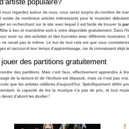
’artiste populaire?
si vous regardez autour de vous, vous serez surpris du nombre de manu
 il existe de nombreux articles intéressants pour le musicien débuta
jet en recherchant sur le site avec lequel il est facile de trouver la
par
lûte à bec et mandoline sont à votre disponible gratuitement. Dans l’hist
pour avoir eu des activités et des tournées avec différents musiciens. C
is ne serait pas le même. Le but de tout cela est que vous constaterez
s et raccourcit leur temps d’apprentissage, car ils connaissent déjà le
jouer des partitions gratuitement
prendre des partitions. Mais c’est faux, effectivement apprendre à l
age de la lecture et de l’écriture est dépassé, mais ce n’est pas vrai.
s que les artistes célèbres d’aujourd’hui. Spécifiquement défini pour 
endant, la capacité de lire la musique n’a pas de prix, et tout music
 devez d’abord les étudier !