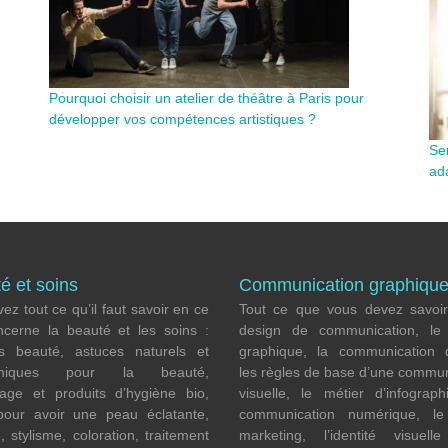
Pourquoi choisir un atelier de théâtre à Paris pour
développer vos compétences artistiques ?
Se
ada
é et soins
Communication graphiqu
ez tout ce qu’il faut savoir en ce
Tout ce que vous devez savoir
ncerne la beauté et les soins :
design de communication, l
ls beauté, astuces naturels et
graphique, la communication di
omiques pour la beauté,
les règles de base d’une commun
lage et produits d’hygiène bio,
visuelle, le métier d’infograph
pour avoir une peau éclatante,
communication numérique, le 
e, stylisme, coloration, traitement
marketing, l’identité visuell