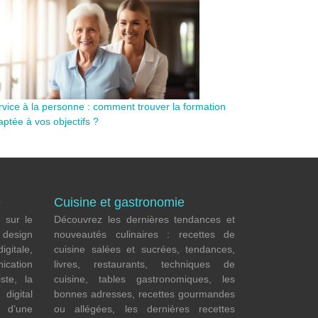
rvice à la personne : comment trouver la formation
ptée à vos objectifs ?
e
Cuisine et gastronomie
 sur le
Découvrez les dernières tendances et
e
design
nouveautés culinaires : recettes de
gitale,
cuisine salées et sucrées, tendances,
ication
livres, restaurants, techniques de
iste, la
cuisine, tables gastronomiques, les
digital
bonnes adresses, recettes gourmandes
e d’une
ou allégées, les dernières recettes