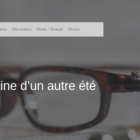
tion
Décoration
Mode / Beauté
Divers
tine d’un autre été