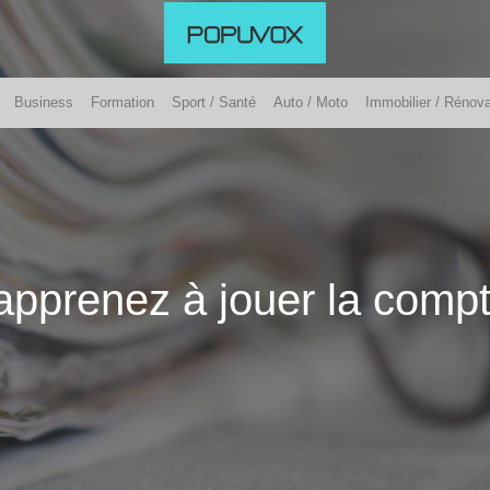
Business
Formation
Sport / Santé
Auto / Moto
Immobilier / Rénova
: apprenez à jouer la comp