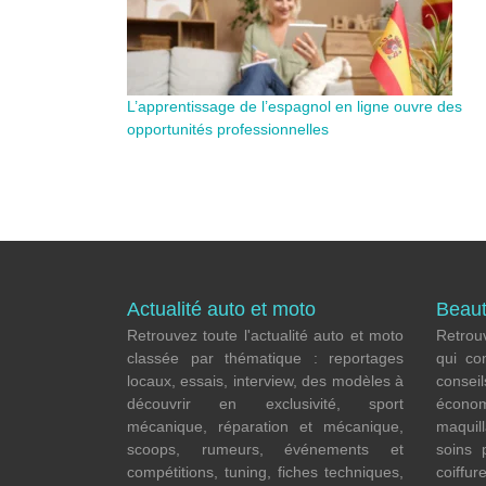
L’apprentissage de l’espagnol en ligne ouvre des
opportunités professionnelles
Actualité auto et moto
Beaut
Retrouvez toute l'actualité auto et moto
Retrouv
classée par thématique : reportages
qui co
locaux, essais, interview, des modèles à
consei
découvrir en exclusivité, sport
écon
mécanique, réparation et mécanique,
maquil
scoops, rumeurs, événements et
soins 
compétitions, tuning, fiches techniques,
coiffur