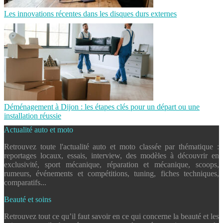
Les innovations récentes dans les disques durs externes
Déménagement à Dijon : les étapes clés pour un départ ou une
installation réussie
Actualité auto et moto
Retrouvez toute l'actualité auto et moto classée par thématique :
reportages locaux, essais, interview, des modèles à découvrir en
exclusivité, sport mécanique, réparation et mécanique, scoops,
rumeurs, événements et compétitions, tuning, fiches techniques,
comparatifs...
Beauté et soins
Retrouvez tout ce qu’il faut savoir en ce qui concerne la beauté et les