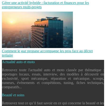
Gérer une activité hybride : facturation et finances pour les
entrepreneurs multi-projets
Comment le gaz propane accompagne les pros face au décret
tertiaire
Actualité auto et moto
Retrouvez toute l'actualité auto et moto classée par thématique :
reportages locaux, essais, interview, des modèles à découvrir en
exclusivité, sport mécanique, réparation et mécanique, scoops,
rumeurs, événements et compétitions, tuning, fiches techniques,
comparatifs...
Beauté et soins
Retrouvez tout ce qu’il faut savoir en ce qui concerne la beauté et les