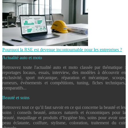
Pourquoi la RSE est devenue incontournable pour les entreprises ?
Actualité auto et moto
Retrouvez toute l'actualité auto et moto classée par thématique :
reportages locaux, essais, interview, des modèles à découvrir en
exclusivité, sport mécanique, réparation et mécanique, scoops,
rumeurs, événements et compétitions, tuning, fiches techniques,
comparatifs...
Beauté et soins
Retrouvez tout ce qu’il faut savoir en ce qui concerne la beauté et les
soins : conseils beauté, astuces naturels et économiques pour la
beauté, maquillage et produits d’hygiène bio, soins pour avoir une
peau éclatante, coiffure, stylisme, coloration, traitement du cuir
chevelu…