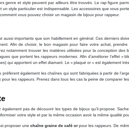
rs genre et style peuvent par ailleurs être trouvés. Le rap figure parm
n et un style particulier est indispensable. Les accessoires que vous port
rir comment vous pouvez choisir un magasin de bijoux pour rappeur.
out aussi importants que son habillement en général. Ces derniers doi
nt. Afin de choisir, le bon magasin pour faire votre achat, prendre
z notamment trouver les matières utilisées pour la conception des bij
bagues que portent les rappeurs modernes. Afin d’améliorer l’effet « b
es) qui apportent un effet diamant. Le « plaqué or » est également très
réfèrent également les chaînes qui sont fabriquées à partir de l’argen
joux pour les rappeurs. Prenez dans tous les cas la peine de comparer 
te
z également pas de découvrir les types de bijoux qu’il propose. Sachez
iformiser votre style et par la même occasion avoir la même qualité po
ssi proposer une
chaîne graine de café or
pour les rappeurs. De mêm