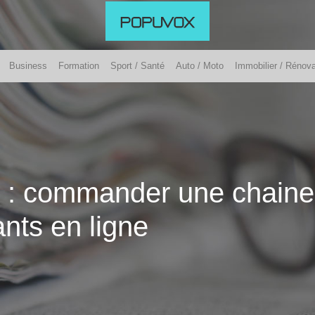
Business
Formation
Sport / Santé
Auto / Moto
Immobilier / Rénova
s : commander une chaine
ants en ligne