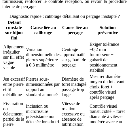
fournisseur, renforcer le contrôle réception, ou revoir la procédure
interne de perçage.
Diagnostic rapide : calibrage défaillant ou perçage inadapté ?
Défaut
constaté
Cause liée au
Cause liée au
Solution
sur bijou
calibrage
perçage
préventive
fini
Exiger tolérance
Alignement
Variation
Centrage
±0,2 mm
irrégulier
dimensionnelle des
approximatif
fournisseur +
sur fil, effet
pierres supérieure
sur gabarit de
gabarit de
vague
à 0,3 millimètre
perçage
positionnement
visible
stabilisé
Mesurer diamètre
Jeu excessif
Pierres sous-
Diamètre de
moyen du lot avant
entre pierre
dimensionnées par
foret inadapté,
choix foret +
et fil
rapport au
passage trop
contrôle visuel
métallique
standard annoncé
large
après perçage
Fissuration
Vitesse de
Inclusion ou
Contrôle visuel
ou
rotation
microfissure
translucidité + foret
éclatement
excessive ou
préexistante non
diamanté à vitesse
partiel de la
absence de
détectée lors du tri
modérée avec eau
pierre
lubrification