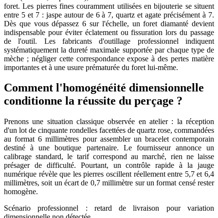
foret. Les pierres fines couramment utilisées en bijouterie se situent
entre 5 et 7 : jaspe autour de 6 à 7, quartz et agate précisément à 7.
Dès que vous dépassez 6 sur l'échelle, un foret diamanté devient
indispensable pour éviter éclatement ou fissuration lors du passage
de l'outil. Les fabricants d'outillage professionnel indiquent
systématiquement la dureté maximale supportée par chaque type de
mèche ; négliger cette correspondance expose à des pertes matière
importantes et à une usure prématurée du foret lui-même.
Comment l'homogénéité dimensionnelle
conditionne la réussite du perçage ?
Prenons une situation classique observée en atelier : la réception
d'un lot de cinquante rondelles facettées de quartz rose, commandées
au format 6 millimètres pour assembler un bracelet contemporain
destiné à une boutique partenaire. Le fournisseur annonce un
calibrage standard, le tarif correspond au marché, rien ne laisse
présager de difficulté. Pourtant, un contrôle rapide à la jauge
numérique révèle que les pierres oscillent réellement entre 5,7 et 6,4
millimètres, soit un écart de
0,7
millimètre
sur un format censé rester
homogène.
Scénario professionnel : retard de livraison pour variation
dimensionnelle non détectée