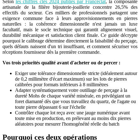
Selon
les chiffres clés 2024 publiés par
Francéclat
, la composante
artisanale de la filière bijouterie-joaillerie concentre
26,5
%
des
effectifs du secteur. Ces milliers de professionnels partagent une
exigence commune face à leurs approvisionnements en pierres
naturelles : la cohérence dimensionnelle n'est jamais un luxe
facultatif, mais le socle technique qui garantit alignement visuel,
durabilité mécanique et satisfaction client finale. Ce guide décrypte
pourquoi le calibrage détermine directement la faisabilité du perçage,
quels défauts naissent d'un tri insuffisant, et comment sécuriser vos
réceptions fournisseur dès la première commande.
Vos trois priorités qualité avant d'acheter ou de percer :
Exiger une tolérance dimensionnelle stricte (idéalement autour
de 0,2 millimètre d'écart maximum) sur les lots de pierres
calibrées pour formats inférieurs à 8 millimètres
Adapter systématiquement votre outillage de perçage à la
dureté Mohs de chaque variété minérale, en privilégiant un
foret diamanté dès que vous travaillez du quartz, de l'agate ou
toute pierre dépassant 6 sur l'échelle
Contrôler chaque lot reçu avec une jauge numérique avant
toute mise en production, en prélevant au moins dix pierres
aléatoires pour mesurer l'homogénéité réelle du batch
Pourquoi ces deux opérations