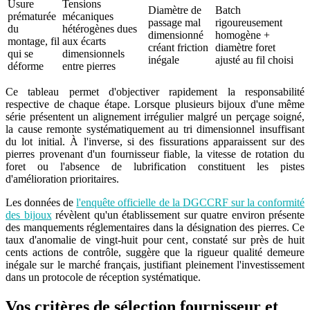
Usure
Tensions
Diamètre de
Batch
prématurée
mécaniques
passage mal
rigoureusement
du
hétérogènes dues
dimensionné
homogène +
montage, fil
aux écarts
créant friction
diamètre foret
qui se
dimensionnels
inégale
ajusté au fil choisi
déforme
entre pierres
Ce tableau permet d'objectiver rapidement la responsabilité
respective de chaque étape. Lorsque plusieurs bijoux d'une même
série présentent un alignement irrégulier malgré un perçage soigné,
la cause remonte systématiquement au tri dimensionnel insuffisant
du lot initial. À l'inverse, si des fissurations apparaissent sur des
pierres provenant d'un fournisseur fiable, la vitesse de rotation du
foret ou l'absence de lubrification constituent les pistes
d'amélioration prioritaires.
Les données de
l'enquête officielle de la
DGCCRF
sur la conformité
des bijoux
révèlent qu'un établissement sur quatre environ présente
des manquements réglementaires dans la désignation des pierres. Ce
taux d'anomalie de vingt-huit pour cent, constaté sur près de huit
cents actions de contrôle, suggère que la rigueur qualité demeure
inégale sur le marché français, justifiant pleinement l'investissement
dans un protocole de réception systématique.
Vos critères de sélection fournisseur et