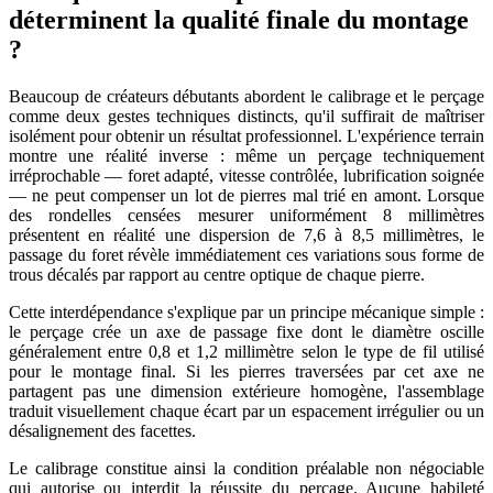
déterminent la qualité finale du montage
?
Beaucoup de créateurs débutants abordent le calibrage et le perçage
comme deux gestes techniques distincts, qu'il suffirait de maîtriser
isolément pour obtenir un résultat professionnel. L'expérience terrain
montre une réalité inverse : même un perçage techniquement
irréprochable — foret adapté, vitesse contrôlée, lubrification soignée
— ne peut compenser un lot de pierres mal trié en amont. Lorsque
des rondelles censées mesurer uniformément 8 millimètres
présentent en réalité une dispersion de 7,6 à 8,5 millimètres, le
passage du foret révèle immédiatement ces variations sous forme de
trous décalés par rapport au centre optique de chaque pierre.
Cette interdépendance s'explique par un principe mécanique simple :
le perçage crée un axe de passage fixe dont le diamètre oscille
généralement entre 0,8 et 1,2 millimètre selon le type de fil utilisé
pour le montage final. Si les pierres traversées par cet axe ne
partagent pas une dimension extérieure homogène, l'assemblage
traduit visuellement chaque écart par un espacement irrégulier ou un
désalignement des facettes.
Le calibrage constitue ainsi la condition préalable non négociable
qui autorise ou interdit la réussite du perçage. Aucune habileté