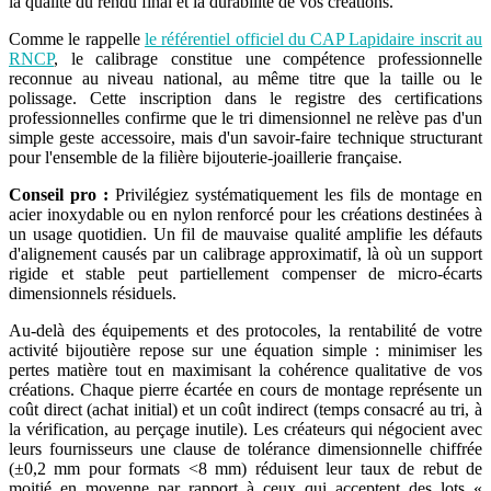
la qualité du rendu final et la durabilité de vos créations.
Comme le rappelle
le référentiel officiel du CAP Lapidaire inscrit au
RNCP
, le calibrage constitue une compétence professionnelle
reconnue au niveau national, au même titre que la taille ou le
polissage. Cette inscription dans le registre des certifications
professionnelles confirme que le tri dimensionnel ne relève pas d'un
simple geste accessoire, mais d'un savoir-faire technique structurant
pour l'ensemble de la filière bijouterie-joaillerie française.
Conseil pro :
Privilégiez systématiquement les fils de montage en
acier inoxydable ou en nylon renforcé pour les créations destinées à
un usage quotidien. Un fil de mauvaise qualité amplifie les défauts
d'alignement causés par un calibrage approximatif, là où un support
rigide et stable peut partiellement compenser de micro-écarts
dimensionnels résiduels.
Au-delà des équipements et des protocoles, la rentabilité de votre
activité bijoutière repose sur une équation simple : minimiser les
pertes matière tout en maximisant la cohérence qualitative de vos
créations. Chaque pierre écartée en cours de montage représente un
coût direct (achat initial) et un coût indirect (temps consacré au tri, à
la vérification, au perçage inutile). Les créateurs qui négocient avec
leurs fournisseurs une clause de tolérance dimensionnelle chiffrée
(±0,2 mm pour formats <8 mm) réduisent leur taux de rebut de
moitié en moyenne par rapport à ceux qui acceptent des lots «