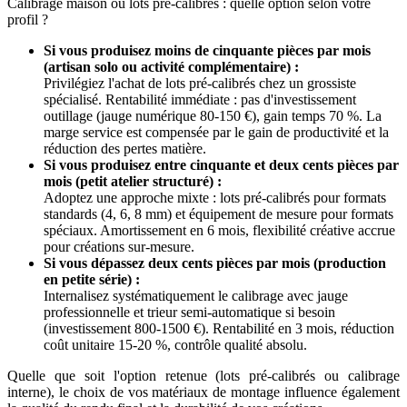
Calibrage maison ou lots pré-calibrés : quelle option selon votre
profil ?
Si vous produisez moins de cinquante pièces par mois
(artisan solo ou activité complémentaire) :
Privilégiez l'achat de lots pré-calibrés chez un grossiste
spécialisé. Rentabilité immédiate : pas d'investissement
outillage (jauge numérique 80-150 €), gain temps 70 %. La
marge service est compensée par le gain de productivité et la
réduction des pertes matière.
Si vous produisez entre cinquante et deux cents pièces par
mois (petit atelier structuré) :
Adoptez une approche mixte : lots pré-calibrés pour formats
standards (4, 6, 8 mm) et équipement de mesure pour formats
spéciaux. Amortissement en 6 mois, flexibilité créative accrue
pour créations sur-mesure.
Si vous dépassez deux cents pièces par mois (production
en petite série) :
Internalisez systématiquement le calibrage avec jauge
professionnelle et trieur semi-automatique si besoin
(investissement 800-1500 €). Rentabilité en 3 mois, réduction
coût unitaire 15-20 %, contrôle qualité absolu.
Quelle que soit l'option retenue (lots pré-calibrés ou calibrage
interne), le choix de vos matériaux de montage influence également