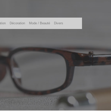
tion
Décoration
Mode / Beauté
Divers