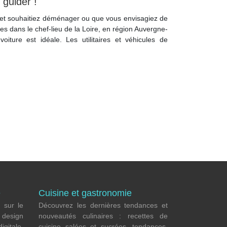
 guider !
 et souhaitiez déménager ou que vous envisagiez de
s dans le chef-lieu de la Loire, en région Auvergne-
oiture est idéale. Les utilitaires et véhicules de
e
Cuisine et gastronomie
 sur le
Découvrez les dernières tendances et
e
design
nouveautés culinaires : recettes de
gitale,
cuisine salées et sucrées, tendances,