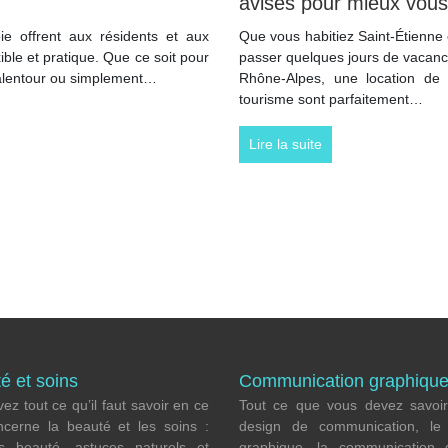
avisés pour mieux vous
ie offrent aux résidents et aux
Que vous habitiez Saint-Étienne
ble et pratique. Que ce soit pour
passer quelques jours de vacance
es alentour ou simplement…
Rhône-Alpes, une location de v
tourisme sont parfaitement…
Lire la suite
é et soins
Communication graphiqu
ez tout ce qu’il faut savoir en ce
Tout ce que vous devez savoir
ncerne la beauté et les soins :
design de communication, l
ls beauté, astuces naturels et
graphique, la communication di