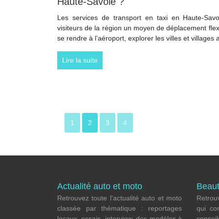
Haute-Savoie ?
Les services de transport en taxi en Haute-Savo
visiteurs de la région un moyen de déplacement flexi
se rendre à l’aéroport, explorer les villes et villag
Lire la suite
1
2
3
4
Actualité auto et moto
Beaut
Retrouvez toute l'actualité auto et moto
Retrouv
classée par thématique : reportages
qui co
locaux, essais, interview, des modèles à
consei