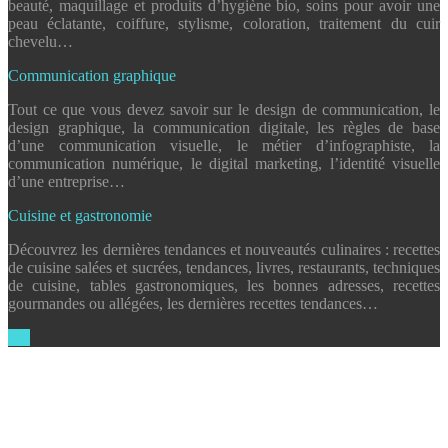
beauté, maquillage et produits d’hygiène bio, soins pour avoir une
peau éclatante, coiffure, stylisme, coloration, traitement du cuir
chevelu…
Communication graphique
Tout ce que vous devez savoir sur le design de communication, le
design graphique, la communication digitale, les règles de base
d’une communication visuelle, le métier d’infographiste, la
communication numérique, le digital marketing, l’identité visuelle
d’une entreprise…
Cuisine et gastronomie
Découvrez les dernières tendances et nouveautés culinaires : recettes
de cuisine salées et sucrées, tendances, livres, restaurants, techniques
de cuisine, tables gastronomiques, les bonnes adresses, recettes
gourmandes ou allégées, les dernières recettes tendances…