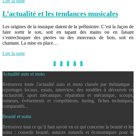
Lire la suite
L’actualité et les tendances musicales
Les origines de la musique datent de la préhistoire. C’est la façon de
faire sortir le son, soit en tapant des mains ou en faisant
s’entrechoquer des pierres ou des morceaux de bois, soit en
chantant. La mise en place…
Lire la suite
1
2
3
4
5
Actualité auto et moto
Retrouvez toute l'actualité auto et moto classée par thématique :
reportages locaux, essais, interview, des modèles à découvrir en
exclusivité, sport mécanique, réparation et mécanique, scoops,
rumeurs, événements et compétitions, tuning, fiches techniques,
comparatifs...
Beauté et soins
Retrouvez tout ce qu’il faut savoir en ce qui concerne la beauté et les
soins : conseils beauté, astuces naturels et économiques pour la