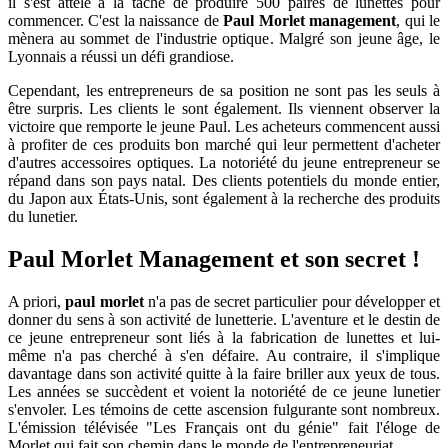
il s'est attelé à la tâche de produire 500 paires de lunettes pour
commencer. C'est la naissance de
Paul Morlet management
, qui le
mènera au sommet de l'industrie optique. Malgré son jeune âge, le
Lyonnais a réussi un défi grandiose.
Cependant, les entrepreneurs de sa position ne sont pas les seuls à
être surpris. Les clients le sont également. Ils viennent observer la
victoire que remporte le jeune Paul. Les acheteurs commencent aussi
à profiter de ces produits bon marché qui leur permettent d'acheter
d'autres accessoires optiques. La notoriété du jeune entrepreneur se
répand dans son pays natal. Des clients potentiels du monde entier,
du Japon aux États-Unis, sont également à la recherche des produits
du lunetier.
Paul Morlet Management et son secret !
A priori,
paul morlet
n'a pas de secret particulier pour développer et
donner du sens à son activité de lunetterie. L'aventure et le destin de
ce jeune entrepreneur sont liés à la fabrication de lunettes et lui-
même n'a pas cherché à s'en défaire. Au contraire, il s'implique
davantage dans son activité quitte à la faire briller aux yeux de tous.
Les années se succèdent et voient la notoriété de ce jeune lunetier
s'envoler. Les témoins de cette ascension fulgurante sont nombreux.
L'émission télévisée "Les Français ont du génie" fait l'éloge de
Morlet qui fait son chemin dans le monde de l'entrepreneuriat.