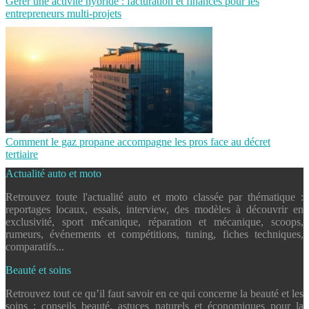
Gérer une activité hybride : facturation et finances pour les
entrepreneurs multi-projets
Comment le gaz propane accompagne les pros face au décret
tertiaire
Actualité auto et moto
Retrouvez toute l'actualité auto et moto classée par thématique :
reportages locaux, essais, interview, des modèles à découvrir en
exclusivité, sport mécanique, réparation et mécanique, scoops,
rumeurs, événements et compétitions, tuning, fiches techniques,
comparatifs...
Beauté et soins
Retrouvez tout ce qu’il faut savoir en ce qui concerne la beauté et les
soins : conseils beauté, astuces naturels et économiques pour la