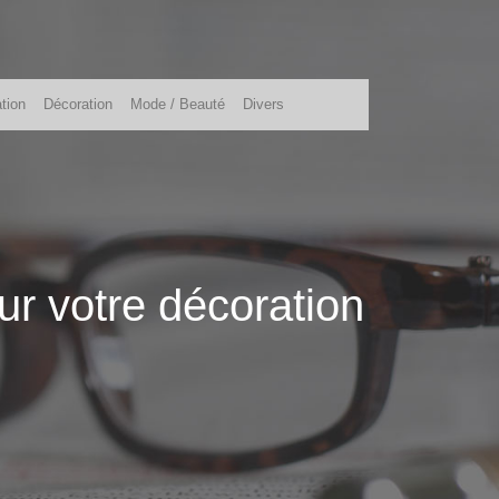
tion
Décoration
Mode / Beauté
Divers
r votre décoration