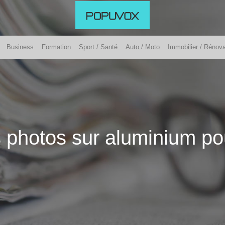
Business
Formation
Sport / Santé
Auto / Moto
Immobilier / Rénova
 photos sur aluminium pou