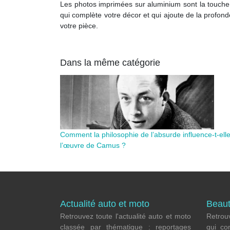
Les photos imprimées sur aluminium sont la touche 
qui complète votre décor et qui ajoute de la profond
votre pièce.
Dans la même catégorie
Comment la philosophie de l’absurde influence-t-ell
l’œuvre de Camus ?
Actualité auto et moto
Beaut
Retrouvez toute l'actualité auto et moto
Retrouv
classée par thématique : reportages
qui co