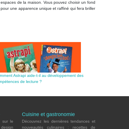
s espaces de la maison. Vous pouvez choisir un fond
pour une apparence unique et raffiné qui fera briller
mment Astrapi aide-t-il au développement des
mpétences de lecture ?
e
Cuisine et gastronomie
 sur le
Découvrez les dernières tendances et
e
design
nouveautés culinaires : recettes de