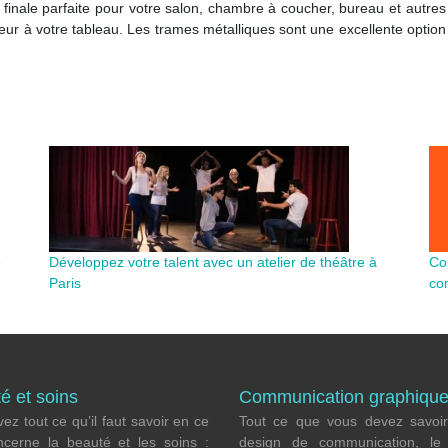
finale parfaite pour votre salon, chambre à coucher, bureau et autre
eur à votre tableau. Les trames métalliques sont une excellente option 
e
Développez votre talent avec un atelier de théâtre à
Co
Paris
co
é et soins
Communication graphiqu
ez tout ce qu’il faut savoir en ce
Tout ce que vous devez savoir
ncerne la beauté et les soins :
design de communication, l