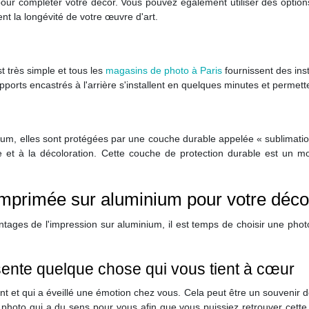
pour compléter votre décor. Vous pouvez également utiliser des options
t la longévité de votre œuvre d'art.
t très simple et tous les
magasins de photo à Paris
fournissent des inst
orts encastrés à l'arrière s'installent en quelques minutes et permetten
ium, elles sont protégées par une couche durable appelée « sublimat
re et à la décoloration. Cette couche de protection durable est un mo
mprimée sur aluminium pour votre déco
ges de l'impression sur aluminium, il est temps de choisir une photo q
ente quelque chose qui vous tient à cœur
t et qui a éveillé une émotion chez vous. Cela peut être un souvenir
 une photo qui a du sens pour vous afin que vous puissiez retrouver c