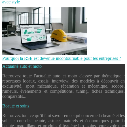
avec style
Pourquoi la RSE est devenue incontournable pour les entreprises ?
Actualité auto et moto
Retrouvez toute l'actualité auto et moto classée par thématique :
reportages locaux, essais, interview, des modèles à découvrir en
exclusivité, sport mécanique, réparation et mécanique, scoops,
rumeurs, événements et compétitions, tuning, fiches techniques,
comparatifs...
Beauté et soins
Retrouvez tout ce qu’il faut savoir en ce qui concerne la beauté et les
soins : conseils beauté, astuces naturels et économiques pour la
beauté, maquillage et produits d’hygiène bio, soins pour avoir une