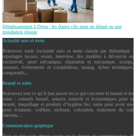
Déménagement à Dijon : les étapes clés pour un départ ou une
installation réussie
Actualité auto et moto
Retrouvez toute l'actualité auto et moto classée par thématique :
reportages locaux, essais, interview, des modèles à découvrir en
exclusivité, sport mécanique, réparation et mécanique, scoops,
rumeurs, événements et compétitions, tuning, fiches techniques,
comparatifs...
Beauté et soins
Retrouvez tout ce qu’il faut savoir en ce qui concerne la beauté et les
soins : conseils beauté, astuces naturels et économiques pour la
beauté, maquillage et produits d’hygiène bio, soins pour avoir une
peau éclatante, coiffure, stylisme, coloration, traitement du cuir
chevelu…
Communication graphique
Tout ce que vous devez savoir sur le design de communication, le