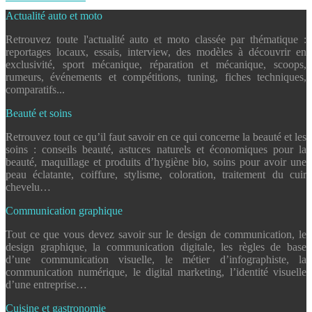
Actualité auto et moto
Retrouvez toute l'actualité auto et moto classée par thématique :
reportages locaux, essais, interview, des modèles à découvrir en
exclusivité, sport mécanique, réparation et mécanique, scoops,
rumeurs, événements et compétitions, tuning, fiches techniques,
comparatifs...
Beauté et soins
Retrouvez tout ce qu’il faut savoir en ce qui concerne la beauté et les
soins : conseils beauté, astuces naturels et économiques pour la
beauté, maquillage et produits d’hygiène bio, soins pour avoir une
peau éclatante, coiffure, stylisme, coloration, traitement du cuir
chevelu…
Communication graphique
Tout ce que vous devez savoir sur le design de communication, le
design graphique, la communication digitale, les règles de base
d’une communication visuelle, le métier d’infographiste, la
communication numérique, le digital marketing, l’identité visuelle
d’une entreprise…
Cuisine et gastronomie