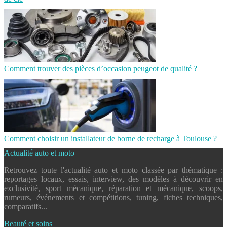
Comment trouver des pièces d’occasion peugeot de qualité ?
Comment choisir un installateur de borne de recharge à Toulouse ?
Actualité auto et moto
Retrouvez toute l'actualité auto et moto classée par thématique :
reportages locaux, essais, interview, des modèles à découvrir en
exclusivité, sport mécanique, réparation et mécanique, scoops,
rumeurs, événements et compétitions, tuning, fiches techniques,
comparatifs...
Beauté et soins