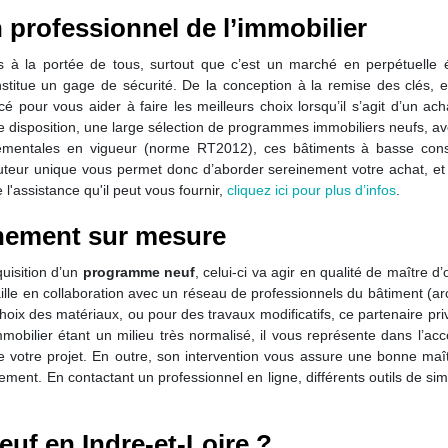
n professionnel de l’immobilier
s à la portée de tous, surtout que c’est un marché en perpétuelle é
titue un gage de sécurité. De la conception à la remise des clés, e
é pour vous aider à faire les meilleurs choix lorsqu’il s’agit d’un ach
e disposition, une large sélection de programmes immobiliers neufs, a
nementales en vigueur (norme RT2012), ces bâtiments à basse conso
uteur unique vous permet donc d’aborder sereinement votre achat, et v
l'assistance qu'il peut vous fournir,
cliquez ici pour plus d’infos
.
nement sur mesure
uisition d’un
programme neuf
, celui-ci va agir en qualité de maître
aille en collaboration avec un réseau de professionnels du bâtiment (arc
x des matériaux, ou pour des travaux modificatifs, ce partenaire priv
immobilier étant un milieu très normalisé, il vous représente dans l’a
e votre projet. En outre, son intervention vous assure une bonne maîtr
sement. En contactant un professionnel en ligne, différents outils de s
euf en Indre-et-Loire ?