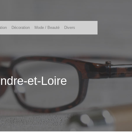
tion
Décoration
Mode / Beauté
Divers
ndre-et-Loire